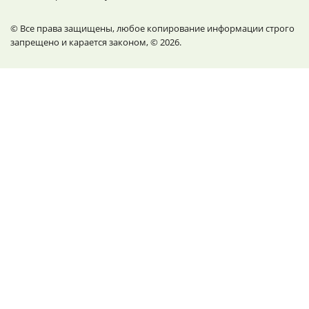
© Все права защищены, любое копирование информации строго
запрещено и карается законом, © 2026.
Контактные данные
09.00 - 19.00, пн.-пт.
г. Минск, Партизанский проспект, 45, пом.2
+375 29 612-35-46
zakaz@diplomnadivane.by
Клиентам компании
Главная
Цены и сроки