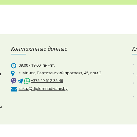
Контактные данные
К
09.00 - 19.00, пн.-пт.
г. Минск, Партизанский проспект, 45, пом.2
н
+375 29 612-35-46
zakaz@diplomnadivane.by
и