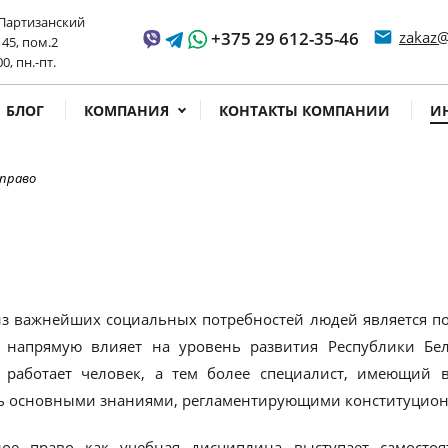
 Партизанский
+375 29 612-35-46
email
zakaz@
 45, пом.2
ss time
00, пн.-пт.
БЛОГ
КОМПАНИЯ
КОНТАКТЫ КОМПАНИИ
И
право
з важнейших социальных потребностей людей является по
 напрямую влияет на уровень развития Республики Бел
 работает человек, а тем более специалист, имеющий 
ь основными знаниями, регламентирующими конституцион
е право как учебная дисциплина выступает самостоя