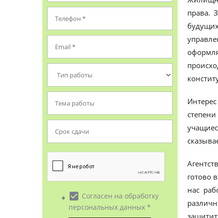
права. 
будущих
управле
оформля
происхо
констит
Интерес
степени
учащиес
сказыва
Агентст
готово 
нас раб
• check_box
Согласен на обработку
различн
персональных данных *
защитит