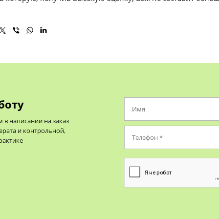
боту
в написании на заказ
ерата и контрольной,
практике