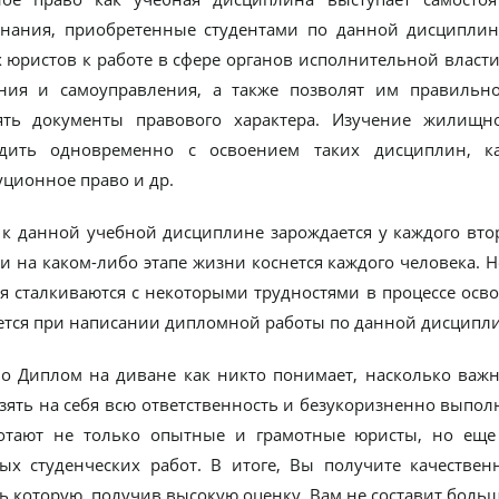
Знания, приобретенные студентами по данной дисциплин
 юристов к работе в сфере органов исполнительной власти
ния и самоуправления, а также позволят им правильно
ть документы правового характера. Изучение жилищн
дить одновременно с освоением таких дисциплин, ка
уционное право и др.
 к данной учебной дисциплине зарождается у каждого втор
 и на каком-либо этапе жизни коснется каждого человека. 
я сталкиваются с некоторыми трудностями в процессе осво
ется при написании дипломной работы по данной дисципли
во Диплом на диване как никто понимает, насколько важна
взять на себя всю ответственность и безукоризненно выпо
отают не только опытные и грамотные юристы, но еще
ых студенческих работ. В итоге, Вы получите качеств
ь которую, получив высокую оценку, Вам не составит больш