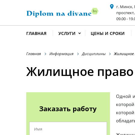
place
г. Минск,
проспект,
acce
09.00 - 19.
ГЛАВНАЯ
УСЛУГИ
ЦЕНЫ И СРОКИ
Главная
Информация
Дисциплины
Жилищное 
Жилищное право
Одной и
которой
Заказать работу
которой
обладат
Жилищно