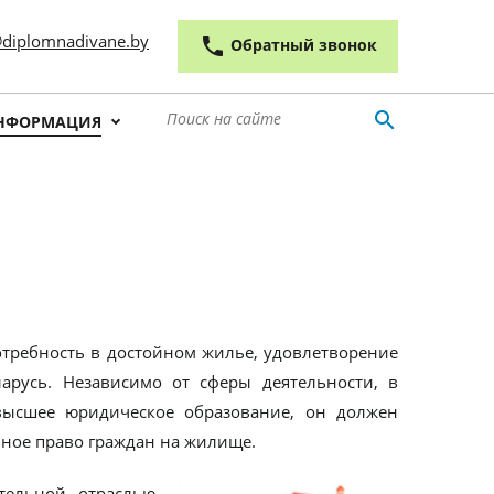
 outline
diplomnadivane.by
phone
Обратный звонок
search
НФОРМАЦИЯ
требность в достойном жилье, удовлетворение
арусь. Независимо от сферы деятельности, в
высшее юридическое образование, он должен
ное право граждан на жилище.
тельной отраслью