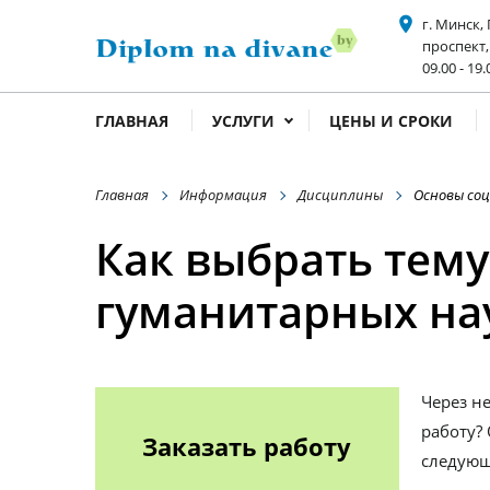
place
г. Минск,
проспект,
acce
09.00 - 19.
ГЛАВНАЯ
УСЛУГИ
ЦЕНЫ И СРОКИ
Главная
Информация
Дисциплины
Основы со
Как выбрать тему
гуманитарных на
Через не
работу?
Заказать работу
следующ