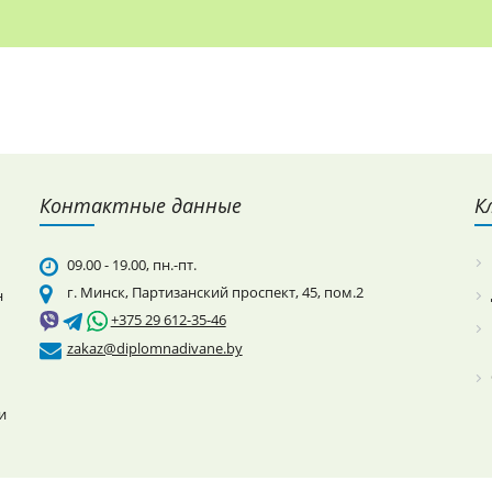
Контактные данные
К
09.00 - 19.00, пн.-пт.
г. Минск, Партизанский проспект, 45, пом.2
н
+375 29 612-35-46
zakaz@diplomnadivane.by
и