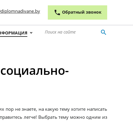
 outline
diplomnadivane.by
phone
Обратный звонок
search
НФОРМАЦИЯ
 социально-
х пор не знаете, на какую тему хотите написать
 справитесь легче! Выбрать тему можно одним из