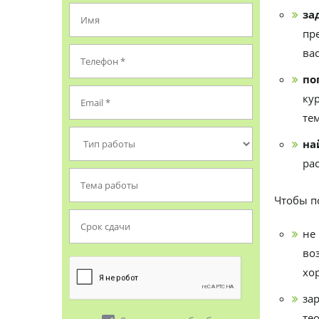
за
пре
ва
по
ку
тем
на
ра
Чтобы п
не
воз
хо
за
те