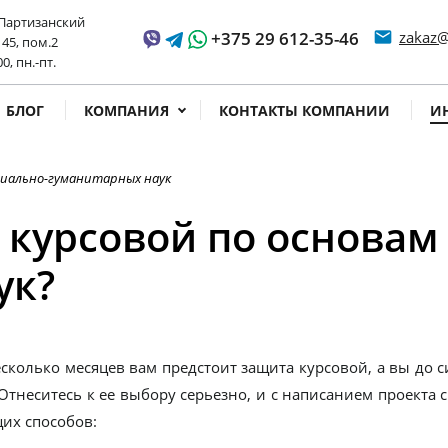
 Партизанский
+375 29 612-35-46
email
zakaz@
 45, пом.2
ss time
00, пн.-пт.
БЛОГ
КОМПАНИЯ
КОНТАКТЫ КОМПАНИИ
И
циально-гуманитарных наук
 курсовой по основам
ук?
сколько месяцев вам предстоит защита курсовой, а вы до си
 Отнеситесь к ее выбору серьезно, и с написанием проекта
их способов: