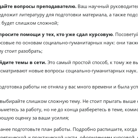
дайте вопросы преподавателю.
Ваш научный руководитель
дложит литературу для подготовки материала, а также подск
с будет слишком сложной;
просите помощи у тех, кто уже сдал курсовую
. Посовет
рсовые по основам социально-гуманитарных наук: они также
у стоит разобрать;
йдите темы в сети.
Это самый простой способ, к тому же в
ссматривают новые вопросы социально-гуманитарных наук.
одготовка работы не отняла у вас много времени и была у
 выбирайте слишком сложную тему. Не стоит прыгать выше с
ьметесь за работу, но не до конца разберетесь в теме, коми
рошую оценку за ваши усилия;
ранее подготовьте план работы. Подробно распишите, когда
оретической и практической части, оформлением курсовой, 