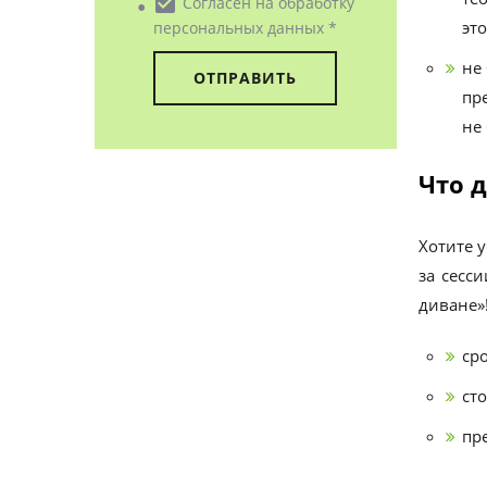
• check_box
Согласен на обработку
эт
персональных данных *
не
пр
не 
Что д
Хотите 
за сесс
диване»
сро
сто
пр