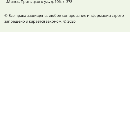
г.Минск, Притыцкого ул., д. 106, к. 378
© Все права защищены, любое копирование информации строго
запрещено и карается законом, © 2026.
Контактные данные
09.00 - 19.00, пн.-пт.
г. Минск, Партизанский проспект, 45, пом.2
+375 29 612-35-46
zakaz@diplomnadivane.by
Клиентам компании
Главная