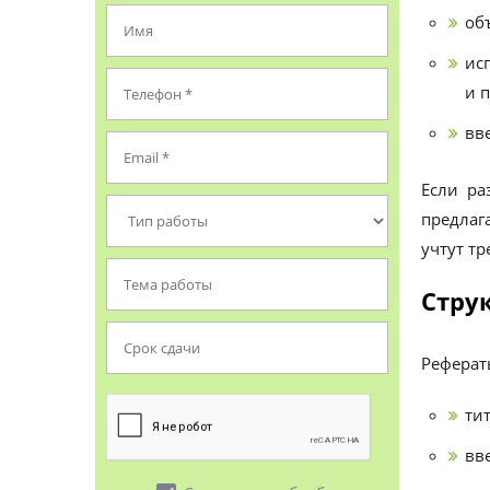
объ
ис
и 
вв
Если ра
предлаг
учтут т
Стру
Реферат
ти
вв