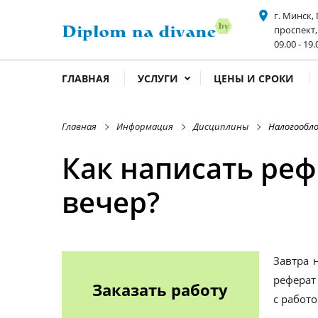
place
г. Минск,
проспект,
acce
09.00 - 19.
ГЛАВНАЯ
УСЛУГИ
ЦЕНЫ И СРОКИ
Главная
Информация
Дисциплины
Налогообл
Как написать ре
вечер?
Завтра 
реферат
Заказать работу
с работ