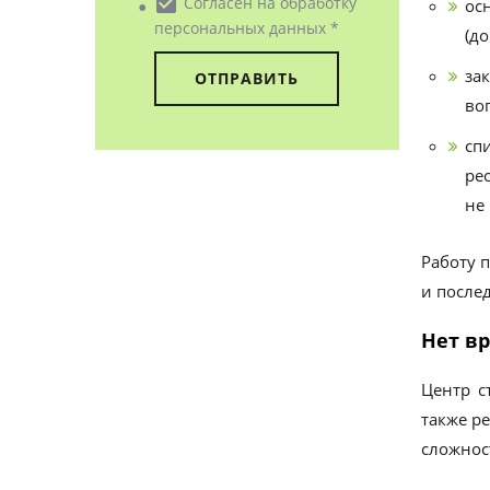
• check_box
Согласен на обработку
ос
персональных данных *
(до
за
во
сп
ре
не
Работу 
и после
Нет вр
Центр с
также р
сложнос