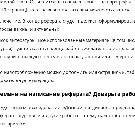
новной текст. Он делится на главы, а главы – на параграф
 10 страниц), то от разделения на главы можно отказаться;
ключение. В конце реферата студент должен сформулироват
просы важны и актуальны;
исок литературы. Все использованные материалы (в том чис
сурсы) нужно указать в конце работы. Желательно использо
 получить низкую оценку из-за неактуальной или неверно
по налогообложению можно дополнить иллюстрациями, таб
довательную нумерацию.
емени на написание реферата? Доверьте рабо
туденческих исследований «Диплом на диване» предлага
ефераты, курсовые и другие работы на тему налогообложен
ти, причем: