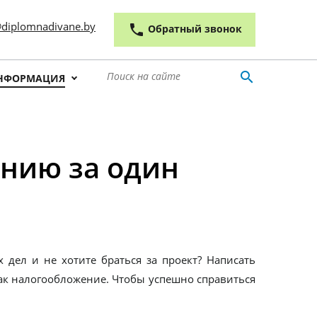
 outline
diplomnadivane.by
phone
Обратный звонок
search
НФОРМАЦИЯ
ению за один
 дел и не хотите браться за проект? Написать
как налогообложение. Чтобы успешно справиться