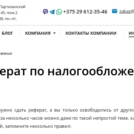
 Партизанский
+375 29 612-35-46
email
zakaz@
 45, пом.2
ss time
00, пн.-пт.
БЛОГ
КОМПАНИЯ
КОНТАКТЫ КОМПАНИИ
И
ожение
ферат по налогооблож
нужно сдать реферат, а вы только освободились от других
 за несколько часов можно даже по такой непростой теме, 
ой, запомните несколько правил: