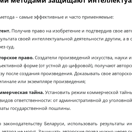
ми методами защищают интеллектуал
 метода – самые эффективные и часто применяемые:
тент.
Получив право на изобретение и подтвердив свое авт
зультата своей интеллектуальной деятельности другим, а в 
ез суд.
торское право.
Создатели произведений искусства, науки и
ъективной форме (от устной до цифровой), получают авторск
азу после создания произведения. Доказывать свое авторское
игинале или экземпляре произведения;
ммерческая тайна.
Установить режим коммерческой тайн
 видов ответственности: от административной до уголовной.
латы государственной пошлины.
о законодательству Беларуси, использовать результаты и
 автора не могут. Защищать авторские права нужно через су