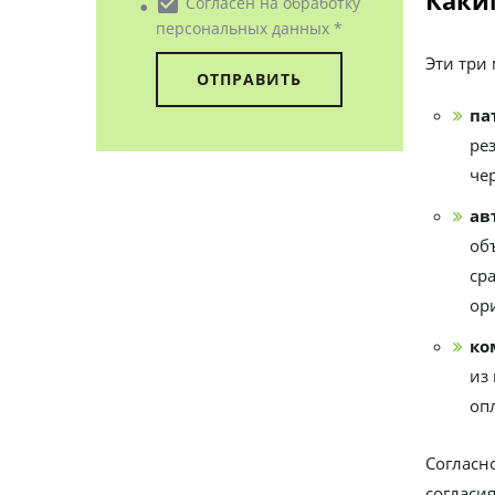
Каки
• check_box
Согласен на обработку
персональных данных *
Эти три
па
ре
чер
ав
об
ср
ор
ко
из
оп
Согласн
согласия