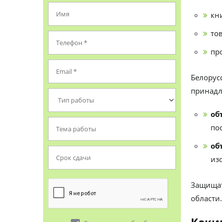
кни
то
пр
Белорус
принадл
об
по
об
из
Защищат
области.