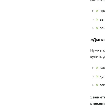
пр
вы
вз
«Дипло
Нужна к
купить д
за
куп
за
Звоните
внесени