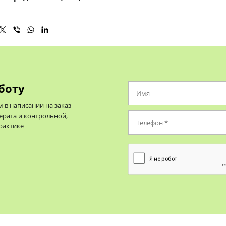
боту
в написании на заказ
ерата и контрольной,
практике