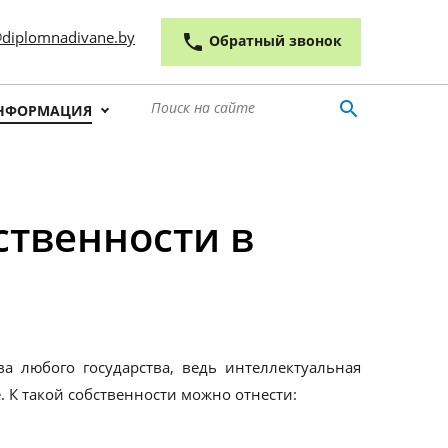
 outline
diplomnadivane.by
phone
Обратный звонок
search
НФОРМАЦИЯ
твенности в
ва любого государства, ведь интеллектуальная
 К такой собственности можно отнести: