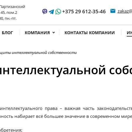
 Партизанский
+375 29 612-35-46
email
zakaz@
 45, пом.2
ss time
00, пн.-пт.
БЛОГ
КОМПАНИЯ
КОНТАКТЫ КОМПАНИИ
И
щиты интеллектуальной собственности
нтеллектуальной собс
интеллектуального права – важная часть законодательст
нность набирает всё большее значение в современном мире.
обретения;