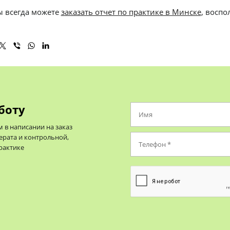
ы всегда можете
заказать отчет по практике в Минске
, восп
боту
в написании на заказ
ерата и контрольной,
практике