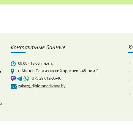
Контактные данные
К
09.00 - 19.00, пн.-пт.
г. Минск, Партизанский проспект, 45, пом.2
н
+375 29 612-35-46
zakaz@diplomnadivane.by
и