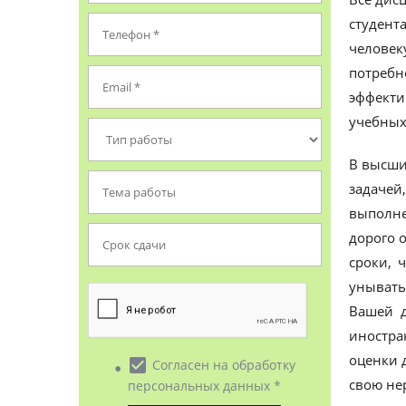
студент
человек
потребн
эффекти
учебных
В высши
задачей
выполне
дорого о
сроки, 
унывать
Вашей д
иностра
оценки 
• check_box
Согласен на обработку
свою не
персональных данных *