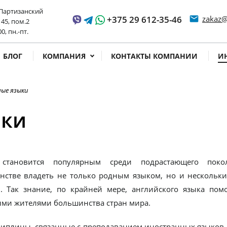
 Партизанский
+375 29 612-35-46
email
zakaz@
 45, пом.2
ss time
00, пн.-пт.
БЛОГ
КОМПАНИЯ
КОНТАКТЫ КОМПАНИИ
И
ые языки
ыки
 становится популярным среди подрастающего пок
нстве владеть не только родным языком, но и несколь
. Так знание, по крайней мере, английского языка по
ми жителями большинства стран мира.
циплины, связанные с преподаванием иностранных языков,