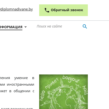
 outline
diplomnadivane.by
phone
Обратный звонок
search
НФОРМАЦИЯ
оления умение в
кими иностранными
может в общении с
 дают возможность