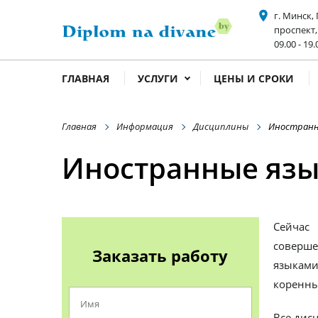
place
г. Минск,
проспект,
acce
09.00 - 19.
ГЛАВНАЯ
УСЛУГИ
ЦЕНЫ И СРОКИ
Главная
Информация
Дисциплины
Иностранн
Иностранные яз
Сейчас
соверше
Заказать работу
языками
коренны
Все дис