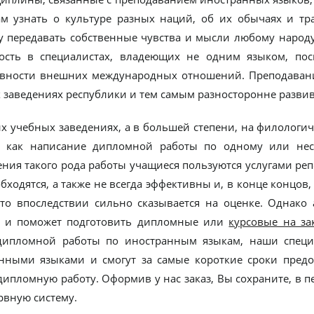
ам узнать о культуре разных наций, об их обычаях и тр
у передавать собственные чувства и мысли любому народу 
ость в специалистах, владеющих не одним языком, пос
вности внешних международных отношений. Преподавани
 заведениях республики и тем самым разносторонне развива
х учебных заведениях, а в большей степени, на филологиче
, как написание дипломной работы по одному или нес
ния такого рода работы учащиеся пользуются услугами реп
бходятся, а также не всегда эффективны и, в конце концов,
что впоследствии сильно сказывается на оценке. Однако
 и поможет подготовить дипломные или
курсовые на за
ипломной работы по иностранным языкам, наши специ
нными языками и смогут за самые короткие сроки пред
дипломную работу. Оформив у нас заказ, Вы сохраните, в п
рвную систему.