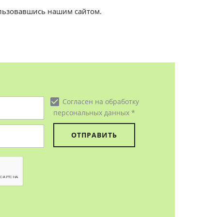
ользовавшись нашим сайтом.
check_box
Согласен на обработку
персональных данных *